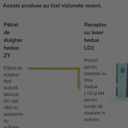
Aceste produse au fost vizionate recent.
Pătrat
Receptor
de
cu laser
dulgher
hedue
hedue
LD2
ZY
Potrivit
pentru
Pătrat de
laserele cu
dulgher
linie
fără
Hedue
sudură
L1G și M4
fabricat
pentru
din oțel
lucrări de
călit cu
nivelare în
acoperire
exterior.
cu
pulbere