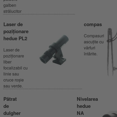
galben
strălucitor
Laser de
compas
poziționare
Compasuri
hedue PL2
ascuțite cu
vârfuri
Laser de
întărite.
poziționare
liber
focalizabil cu
linie sau
cruce roșie
sau verde.
Pătrat
Nivelarea
de
hedue
dulgher
NA