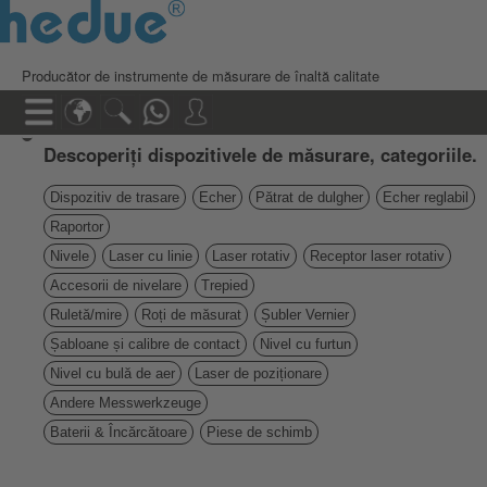
Producător de instrumente de măsurare de înaltă calitate
Descoperiți dispozitivele de măsurare, categoriile.
Dispozitiv de trasare
Echer
Pătrat de dulgher
Echer reglabil
Raportor
Nivele
Laser cu linie
Laser rotativ
Receptor laser rotativ
Accesorii de nivelare
Trepied
Ruletă/mire
Roți de măsurat
Șubler Vernier
Șabloane și calibre de contact
Nivel cu furtun
Nivel cu bulă de aer
Laser de poziționare
Andere Messwerkzeuge
Baterii & Încărcătoare
Piese de schimb