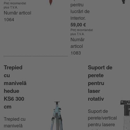
Preț recomandat
pentru
plus T.V.A.
lucrări de
Număr articol
interior.
1064
59,00 €
Preț recomandat
plus T.V.A.
Număr
articol
1083
Trepied
Suport de
cu
perete
manivelă
pentru
hedue
laser
KS6 300
rotativ
cm
Suport de
perete/vertical
Trepied cu
pentru lasere
manivelă