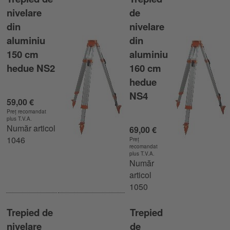
nivelare
de
din
nivelare
aluminiu
din
150 cm
aluminiu
hedue NS2
160 cm
hedue
NS4
59,00 €
Preț recomandat
plus T.V.A.
Număr articol
69,00 €
1046
Preț
recomandat
plus T.V.A.
Număr
articol
1050
Trepied de
Trepied
nivelare
de