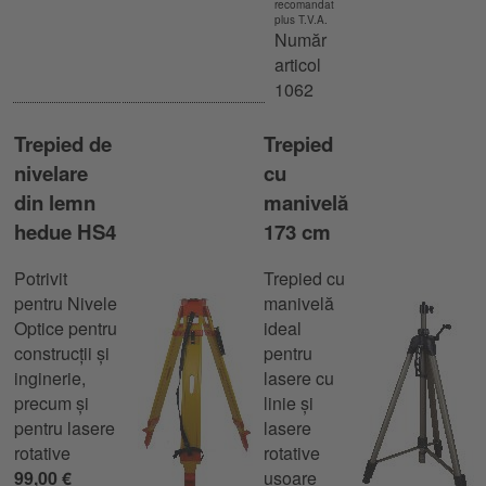
recomandat
plus T.V.A.
Număr
articol
1062
Trepied de
Trepied
nivelare
cu
din lemn
manivelă
hedue HS4
173 cm
Potrivit
Trepied cu
pentru Nivele
manivelă
Optice pentru
ideal
construcții și
pentru
inginerie,
lasere cu
precum și
linie și
pentru lasere
lasere
rotative
rotative
99,00 €
ușoare