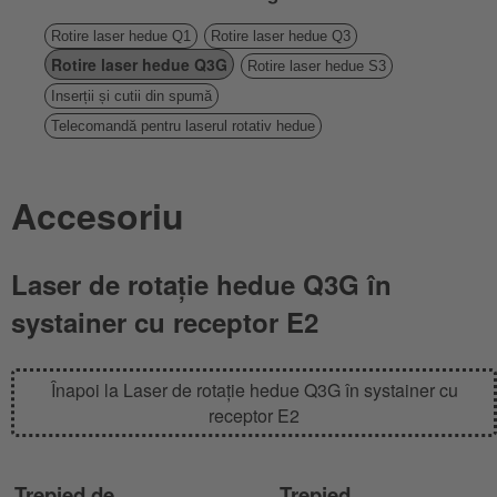
Rotire laser hedue Q1
Rotire laser hedue Q3
Rotire laser hedue Q3G
Rotire laser hedue S3
Inserții și cutii din spumă
Telecomandă pentru laserul rotativ hedue
Accesoriu
Laser de rotație hedue Q3G în
systainer cu receptor E2
Înapoi la Laser de rotație hedue Q3G în systainer cu
receptor E2
Trepied de
Trepied