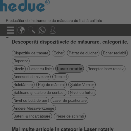
Producător de instrumente de măsurare de înaltă calitate
Descoperiți dispozitivele de măsurare, categoriile.
Dispozitiv de trasare
Echer
Pătrat de dulgher
Echer reglabil
Raportor
Laser rotativ
Nivele
Laser cu linie
Receptor laser rotativ
Accesorii de nivelare
Trepied
Ruletă/mire
Roți de măsurat
Șubler Vernier
Șabloane și calibre de contact
Nivel cu furtun
Nivel cu bulă de aer
Laser de poziționare
Andere Messwerkzeuge
Baterii & Încărcătoare
Piese de schimb
Mai multe articole în categorie Laser rotativ