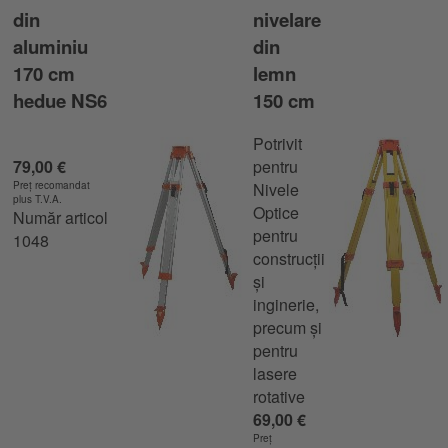
din
nivelare
aluminiu
din
170 cm
lemn
hedue NS6
150 cm
Potrivit
79,00 €
pentru
Preț recomandat
Nivele
plus T.V.A.
Optice
Număr articol
pentru
1048
construcții
și
inginerie,
precum și
pentru
lasere
rotative
69,00 €
Preț