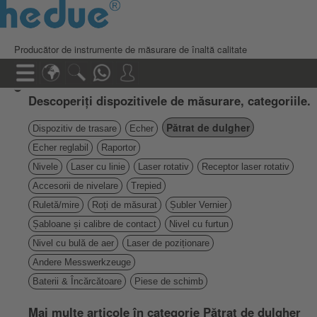
Producător de instrumente de măsurare de înaltă calitate
Descoperiți dispozitivele de măsurare, categoriile.
Pătrat de dulgher
Dispozitiv de trasare
Echer
Echer reglabil
Raportor
Nivele
Laser cu linie
Laser rotativ
Receptor laser rotativ
Accesorii de nivelare
Trepied
Ruletă/mire
Roți de măsurat
Șubler Vernier
Șabloane și calibre de contact
Nivel cu furtun
Nivel cu bulă de aer
Laser de poziționare
Andere Messwerkzeuge
Baterii & Încărcătoare
Piese de schimb
Mai multe articole în categorie Pătrat de dulgher