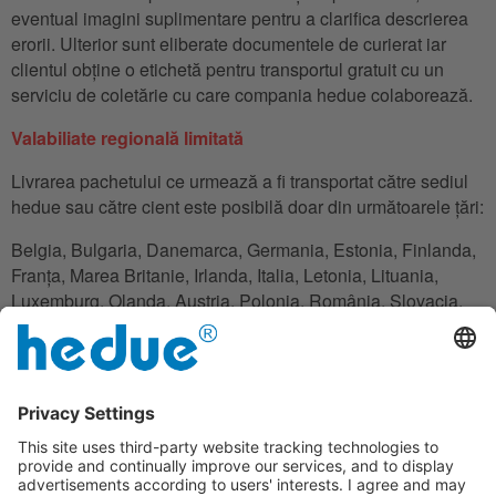
eventual imagini suplimentare pentru a clarifica descrierea
erorii. Ulterior sunt eliberate documentele de curierat iar
clientul obține o etichetă pentru transportul gratuit cu un
serviciu de coletărie cu care compania hedue colaborează.
Valabiliate regională limitată
Livrarea pachetului ce urmează a fi transportat către sediul
hedue sau către cient este posibilă doar din următoarele țări:
Belgia, Bulgaria, Danemarca, Germania, Estonia, Finlanda,
Franța, Marea Britanie, Irlanda, Italia, Letonia, Lituania,
Luxemburg, Olanda, Austria, Polonia, România, Slovacia,
Slovenia, Spania, Cehia. Ungaria, Cipru.
În cazul în care clientul nu are domiciliul în una din țăriile
enumerate, acesta poate folosi o adresă de unde este
posibilă gestionarea transportului.
Clauză de excludere