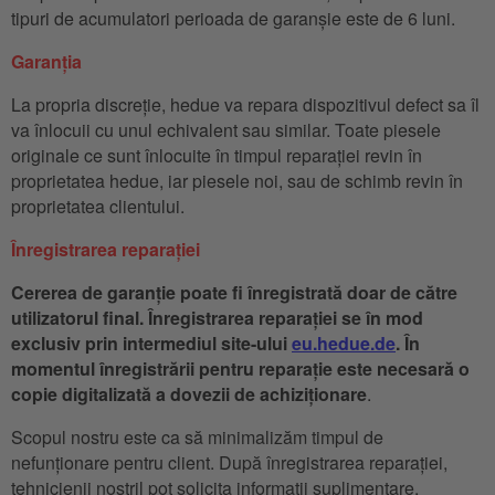
tipuri de acumulatori perioada de garanșie este de 6 luni.
Garanția
La propria discreție, hedue va repara dispozitivul defect sa îl
va înlocuii cu unul echivalent sau similar. Toate piesele
originale ce sunt înlocuite în timpul reparației revin în
proprietatea hedue, iar piesele noi, sau de schimb revin în
proprietatea clientului.
Înregistrarea reparației
Cererea de garanție poate fi înregistrată doar de către
utilizatorul final. Înregistrarea reparației se în mod
exclusiv prin intermediul site-ului
eu.hedue.de
. În
momentul înregistrării pentru reparație este necesară o
copie digitalizată a dovezii de achiziționare
.
Scopul nostru este ca să minimalizăm timpul de
nefunționare pentru client. După înregistrarea reparației,
tehnicienii nostril pot solicita informații suplimentare,