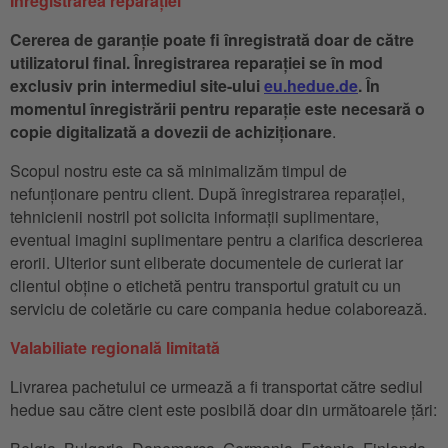
Înregistrarea reparației
Cererea de garanție poate fi înregistrată doar de către
utilizatorul final. Înregistrarea reparației se în mod
exclusiv prin intermediul site-ului
eu.hedue.de
. În
momentul înregistrării pentru reparație este necesară o
copie digitalizată a dovezii de achiziționare
.
Scopul nostru este ca să minimalizăm timpul de
nefunționare pentru client. După înregistrarea reparației,
tehnicienii nostril pot solicita informații suplimentare,
eventual imagini suplimentare pentru a clarifica descrierea
erorii. Ulterior sunt eliberate documentele de curierat iar
clientul obține o etichetă pentru transportul gratuit cu un
serviciu de coletărie cu care compania hedue colaborează.
Valabiliate regională limitată
Livrarea pachetului ce urmează a fi transportat către sediul
hedue sau către cient este posibilă doar din următoarele țări: