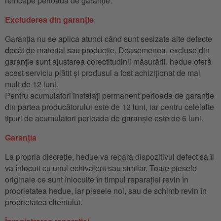
reîncepe perioada de garanție.
Excluderea din garanție
Garanția nu se aplica atunci când sunt sesizate alte defecte
decât de material sau producție. Deasemenea, excluse din
garanție sunt ajustarea corectitudinii măsurării, hedue oferă
acest serviciu plătit și produsul a fost achiziționat de mai
mult de 12 luni.
Pentru acumulatori instalați permanent perioada de garanție
din partea producătorului este de 12 luni, iar pentru celelalte
tipuri de acumulatori perioada de garanșie este de 6 luni.
Garanția
La propria discreție, hedue va repara dispozitivul defect sa îl
va înlocuii cu unul echivalent sau similar. Toate piesele
originale ce sunt înlocuite în timpul reparației revin în
proprietatea hedue, iar piesele noi, sau de schimb revin în
proprietatea clientului.