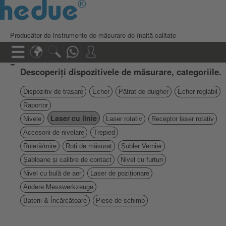
Producător de instrumente de măsurare de înaltă calitate
Descoperiți dispozitivele de măsurare, categoriile.
Dispozitiv de trasare
Echer
Pătrat de dulgher
Echer reglabil
Raportor
Laser cu linie
Nivele
Laser rotativ
Receptor laser rotativ
Accesorii de nivelare
Trepied
Ruletă/mire
Roți de măsurat
Șubler Vernier
Șabloane și calibre de contact
Nivel cu furtun
Nivel cu bulă de aer
Laser de poziționare
Andere Messwerkzeuge
Baterii & Încărcătoare
Piese de schimb