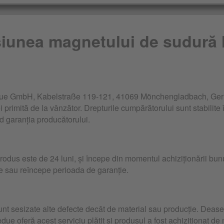
iunea magnetului de sudură
edue GmbH, Kabelstraße 119-121, 41069 Mönchengladbach, Germ
 primită de la vânzător. Drepturile cumpărătorului sunt stabilite 
d garanția producătorului.
odus este de 24 luni, și începe din momentul achiziționării bun
e sau reîncepe perioada de garanție.
unt sesizate alte defecte decât de material sau producție. Deas
edue oferă acest serviciu plătit și produsul a fost achiziționat de