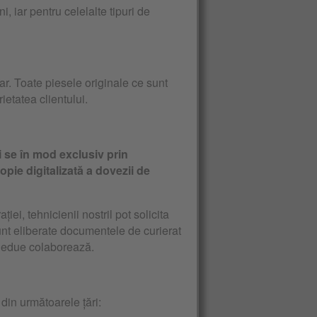
 iar pentru celelalte tipuri de
lar. Toate piesele originale ce sunt
ietatea clientului.
ei se în mod exclusiv prin
opie digitalizată a dovezii de
ei, tehnicienii nostril pot solicita
sunt eliberate documentele de curierat
a hedue colaborează.
din următoarele țări: