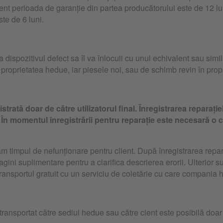
nt perioada de garanție din partea producătorului este de 12 luni,
te de 6 luni.
 dispozitivul defect sa îl va înlocuii cu unul echivalent sau simi
n proprietatea hedue, iar piesele noi, sau de schimb revin în propr
strată doar de către utilizatorul final. Înregistrarea reparați
. În momentul înregistrării pentru reparație este necesară o c
timpul de nefunționare pentru client. După înregistrarea reparați
gini suplimentare pentru a clarifica descrierea erorii. Ulterior 
u transportul gratuit cu un serviciu de coletărie cu care compani
transportat către sediul hedue sau către cient este posibilă doar 