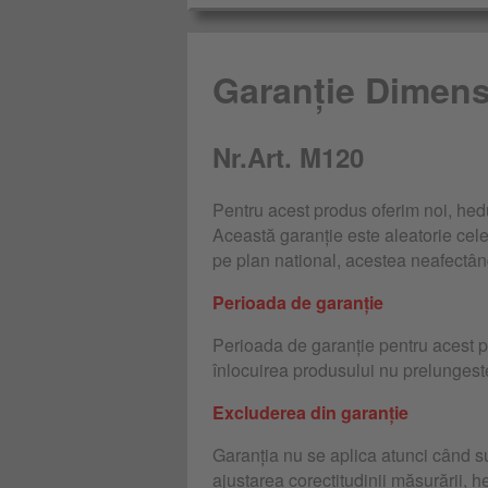
Garanție Dimens
Nr.Art. M120
Pentru acest produs oferim noi, h
Această garanție este aleatorie celei
pe plan national, acestea neafectân
Perioada de garanție
Perioada de garanție pentru acest pr
înlocuirea produsului nu prelungest
Excluderea din garanție
Garanția nu se aplica atunci când s
ajustarea corectitudinii măsurării, h