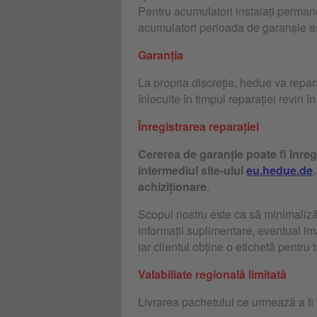
Pentru acumulatori instalați permane
acumulatori perioada de garanșie es
Garanția
La propria discreție, hedue va repara
înlocuite în timpul reparației revin î
Înregistrarea reparației
Cererea de garanție poate fi înregi
intermediul site-ului
eu.hedue.de
achiziționare
.
Scopul nostru este ca să minimalizăm 
informații suplimentare, eventual ima
iar clientul obține o etichetă pentr
Valabiliate regională limitată
Livrarea pachetului ce urmează a fi 