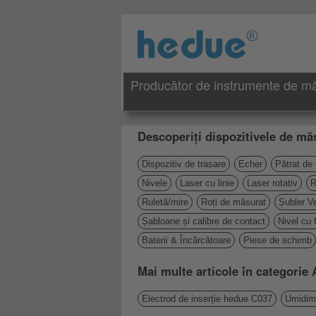
Producător de instrumente de măs
Descoperiți dispozitivele de măs
Dispozitiv de trasare
Echer
Pătrat de
Nivele
Laser cu linie
Laser rotativ
R
Ruletă/mire
Roți de măsurat
Șubler Ve
Șabloane și calibre de contact
Nivel cu 
Baterii & Încărcătoare
Piese de schimb
Mai multe articole în categori
Electrod de inserție hedue C037
Umidim