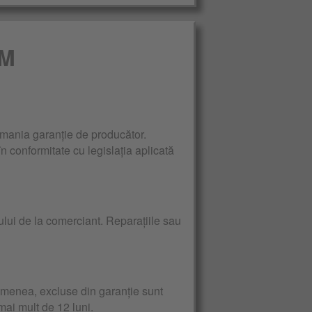
 M
ania garanție de producător.
în conformitate cu legislația aplicată
ului de la comerciant. Reparațiile sau
emenea, excluse din garanție sunt
 mai mult de 12 luni.