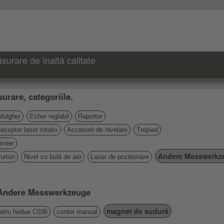
urare de înaltă calitate
urare, categoriile.
 dulgher
Echer reglabil
Raportor
eceptor laser rotativ
Accesorii de nivelare
Trepied
rnier
Andere Messwerkz
furtun
Nivel cu bulă de aer
Laser de poziționare
e Andere Messwerkzeuge
magnet de sudură
etru hedue C036
contor manual