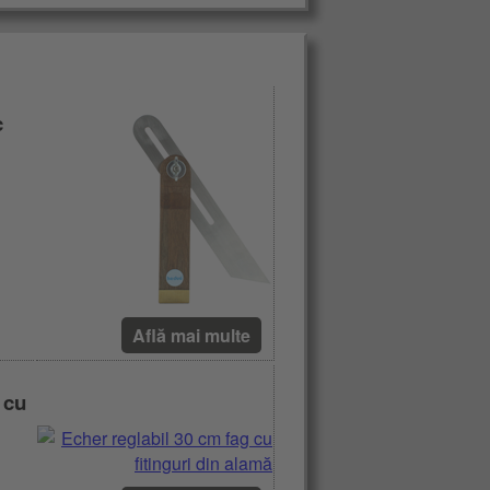
c
Află mai multe
 cu