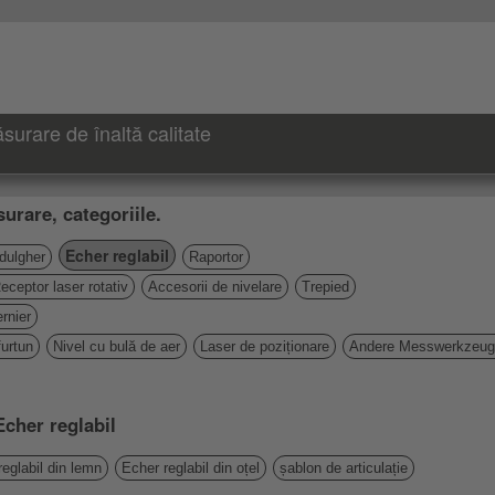
urare de înaltă calitate
urare, categoriile.
Echer reglabil
 dulgher
Raportor
eceptor laser rotativ
Accesorii de nivelare
Trepied
rnier
furtun
Nivel cu bulă de aer
Laser de poziționare
Andere Messwerkzeu
Echer reglabil
reglabil din lemn
Echer reglabil din oțel
șablon de articulație