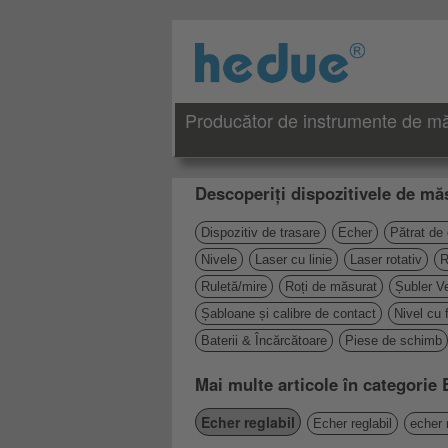
Producător de instrumente de măs
Descoperiți dispozitivele de măs
Dispozitiv de trasare
Echer
Pătrat de
Nivele
Laser cu linie
Laser rotativ
R
Ruletă/mire
Roți de măsurat
Șubler Ve
Șabloane și calibre de contact
Nivel cu 
Baterii & Încărcătoare
Piese de schimb
Mai multe articole în categorie 
Echer reglabil
Echer reglabil
echer 