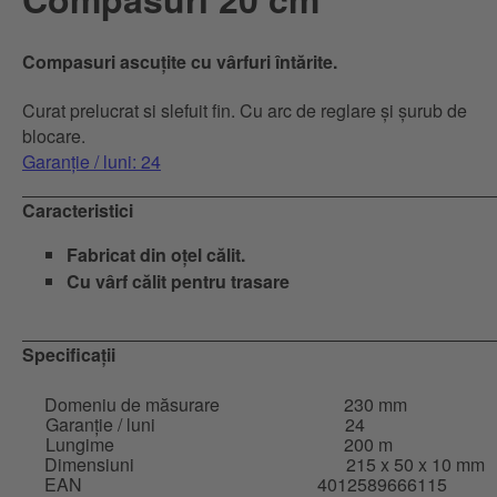
Compasuri ascuțite cu vârfuri întărite.
Curat prelucrat si slefuit fin. Cu arc de reglare și șurub de
blocare.
Garanție / luni: 24
Caracteristici
Fabricat din oțel călit.
Cu vârf călit pentru trasare
Specificații
Domeniu de măsurare
230 mm
Garanție / luni
24
Lungime
200 m
Dimensiuni
215 x 50 x 10 mm
EAN
4012589666115