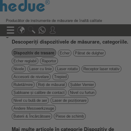
Producător de instrumente de măsurare de înaltă calitate
Descoperiți dispozitivele de măsurare, categoriile.
Dispozitiv de trasare
Echer
Pătrat de dulgher
Echer reglabil
Raportor
Nivele
Laser cu linie
Laser rotativ
Receptor laser rotativ
Accesorii de nivelare
Trepied
Ruletă/mire
Roți de măsurat
Șubler Vernier
Șabloane și calibre de contact
Nivel cu furtun
Nivel cu bulă de aer
Laser de poziționare
Andere Messwerkzeuge
Baterii & Încărcătoare
Piese de schimb
Mai multe articole în categorie Dispozitiv de