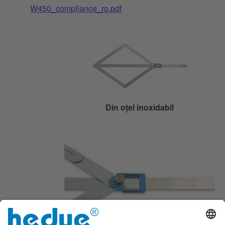
W450_compliance_ro.pdf
Din oțel inoxidabil