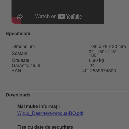
Specificații
Dimensiuni
780 x 75 x 20 mm
0° - 160° / 15° -
Scalare
180°
Greutate
0,80 kg
Garanție / luni
24
EAN
4012589874503
Downloads
Mai multe informații
W450_Descriere-produs-RO.pdf
Fisa cu date de securitate