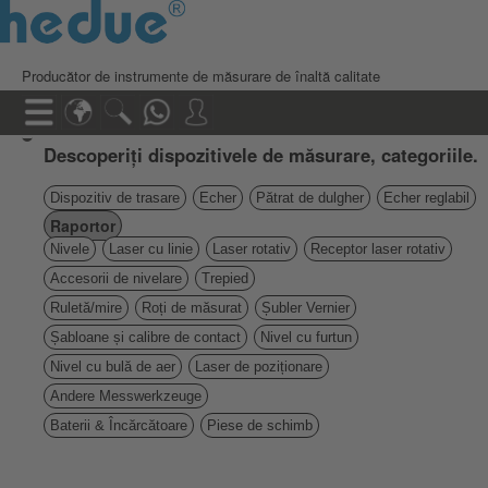
Producător de instrumente de măsurare de înaltă calitate
Descoperiți dispozitivele de măsurare, categoriile.
Dispozitiv de trasare
Echer
Pătrat de dulgher
Echer reglabil
Raportor
Nivele
Laser cu linie
Laser rotativ
Receptor laser rotativ
Accesorii de nivelare
Trepied
Ruletă/mire
Roți de măsurat
Șubler Vernier
Șabloane și calibre de contact
Nivel cu furtun
Nivel cu bulă de aer
Laser de poziționare
Andere Messwerkzeuge
Baterii & Încărcătoare
Piese de schimb