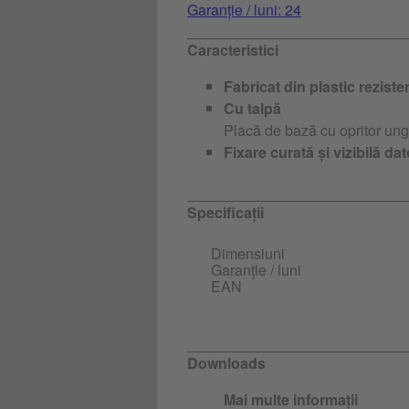
Garanție / luni: 24
Caracteristici
Fabricat din plastic reziste
Cu talpă
Placă de bază cu opritor ung
Fixare curată și vizibilă dat
Specificații
Dimensiuni
Garanție / luni
EAN
Downloads
Mai multe informații