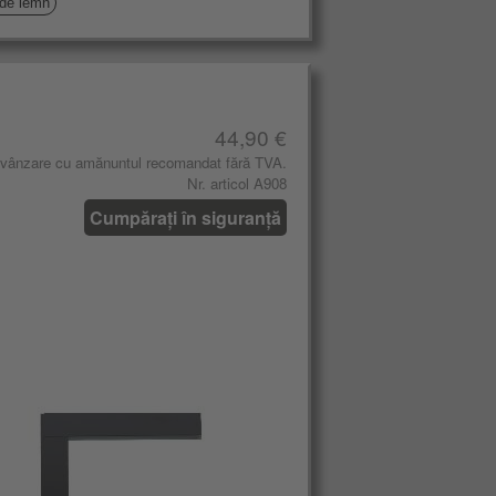
 de lemn
44,90 €
 vânzare cu amănuntul recomandat fără TVA.
Nr. articol A908
Cumpărați în siguranță