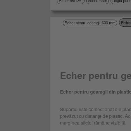
Echer 45/135°
echer mare
Unghi pentr
Eche
Echer pentru geamgii 600 mm
Echer pentru g
Echer pentru geamgii din plastic
Suportul este confecționat din plast
prevăzut cu distanțe de plastic. Ac
marginea sticlei rămâne vizibilă.