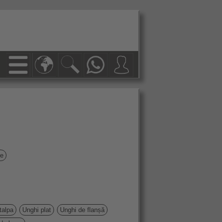
ge
talpa
Unghi plat
Unghi de flanșă