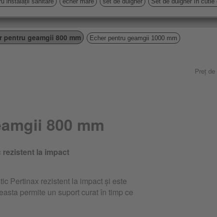
u instalații sanitare
echer mare
set de dulgher
Set de dulgher în cutie
r pentru geamgii 800 mm
Echer pentru geamgii 1000 mm
Preț de
eamgii 800 mm
 rezistent la impact
ic Pertinax rezistent la impact și este
easta permite un suport curat în timp ce