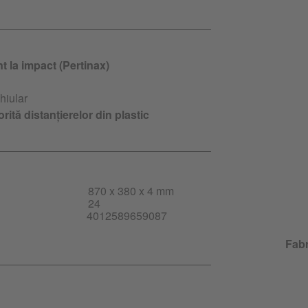
nt la impact (Pertinax)
hiular
orită distanțierelor din plastic
870 x 380 x 4 mm
24
4012589659087
Fabr