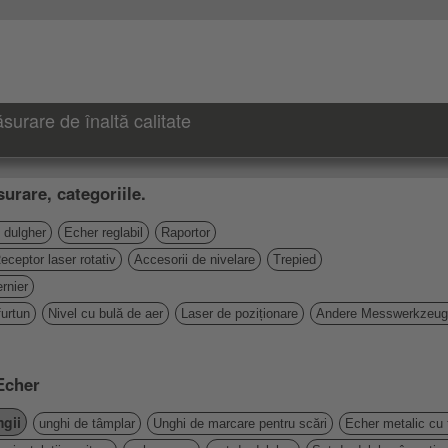
urare de înaltă calitate
urare, categoriile.
 dulgher
Echer reglabil
Raportor
eceptor laser rotativ
Accesorii de nivelare
Trepied
rnier
furtun
Nivel cu bulă de aer
Laser de poziționare
Andere Messwerkzeu
 Echer
gii
unghi de tâmplar
Unghi de marcare pentru scări
Echer metalic cu 