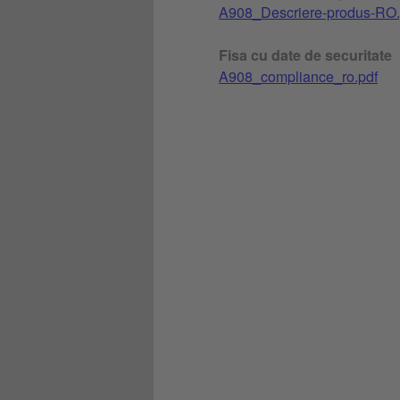
A908_Descriere-produs-RO.
Fisa cu date de securitate
A908_compliance_ro.pdf