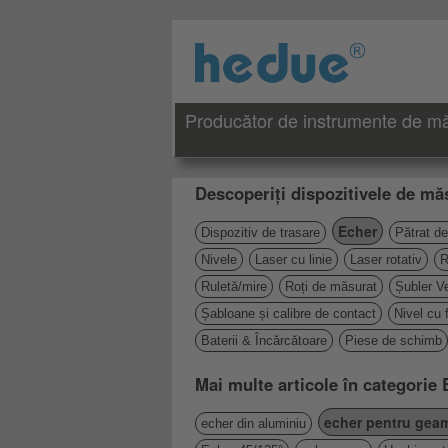
Producător de instrumente de măs
Descoperiți dispozitivele de măs
Echer
Dispozitiv de trasare
Pătrat de
Nivele
Laser cu linie
Laser rotativ
R
Ruletă/mire
Roți de măsurat
Șubler Ve
Șabloane și calibre de contact
Nivel cu 
Baterii & Încărcătoare
Piese de schimb
Mai multe articole în categorie
echer pentru geam
echer din aluminiu