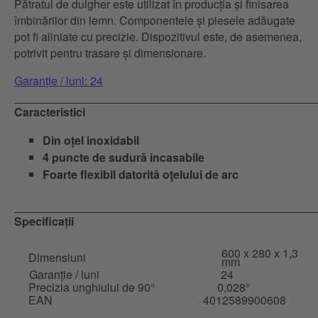
Pătratul de dulgher este utilizat în producția și finisarea
îmbinărilor din lemn. Componentele și piesele adăugate
pot fi aliniate cu precizie. Dispozitivul este, de asemenea,
potrivit pentru trasare și dimensionare.
Garanție / luni: 24
Caracteristici
Din oțel inoxidabil
4 puncte de sudură incasabile
Foarte flexibil datorită oţelului de arc
Specificații
600 x 280 x 1,3
Dimensiuni
mm
Garanție / luni
24
Precizia unghiului de 90°
0,028°
EAN
4012589900608