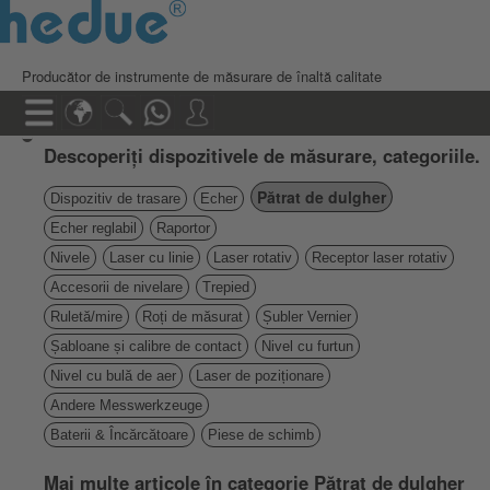
Producător de instrumente de măsurare de înaltă calitate
Descoperiți dispozitivele de măsurare, categoriile.
Pătrat de dulgher
Dispozitiv de trasare
Echer
Echer reglabil
Raportor
Nivele
Laser cu linie
Laser rotativ
Receptor laser rotativ
Accesorii de nivelare
Trepied
Ruletă/mire
Roți de măsurat
Șubler Vernier
Șabloane și calibre de contact
Nivel cu furtun
Nivel cu bulă de aer
Laser de poziționare
Andere Messwerkzeuge
Baterii & Încărcătoare
Piese de schimb
Mai multe articole în categorie Pătrat de dulgher