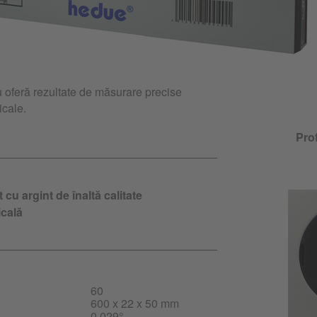
u oferă rezultate de măsurare precise
icale.
Prof
 cu argint de înaltă calitate
icală
60
600 x 22 x 50 mm
0,029°