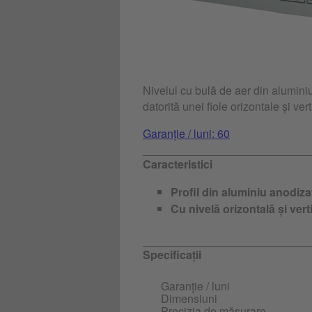
Nivelul cu bulă de aer din alumini
datorită unei fiole orizontale și vert
Garanție / luni: 60
Caracteristici
Profil din aluminiu anodizat
Cu nivelă orizontală și vert
Specificații
Garanție / luni
Dimensiuni
Precizia de măsurare