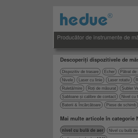
Producător de instrumente de măs
Descoperiți dispozitivele de măs
Dispozitiv de trasare
Echer
Pătrat de
Nivele
Laser cu linie
Laser rotativ
R
Ruletă/mire
Roți de măsurat
Șubler Ve
Șabloane și calibre de contact
Nivel cu 
Baterii & Încărcătoare
Piese de schimb
Mai multe articole în categorie 
nivel cu bulă de aer
Nivel cu bulă de