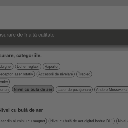
urare de înaltă calitate
urare, categoriile.
 dulgher
Echer reglabil
Raportor
eceptor laser rotativ
Accesorii de nivelare
Trepied
rnier
Nivel cu bulă de aer
furtun
Laser de poziționare
Andere Messwerkz
Nivel cu bulă de aer
 aer din aluminiu cu magnet
Nivel cu bulă de aer digital hedue DL1
Nivel 