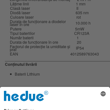
Lățime linii
1 mm
Clasă laser
II
Diodă laser
635 nm
Culoare laser
rot
Durata de funcționare a diodelor
10.000 h
laser în ore
Putere
5mW
Tipul bateriilor
CR123A
Număr baterii
1
Durata de funcționare în ore
20
Factorul de protecție la umiditate și
IP54
praf
EAN
4012589763043
Conținutul livrării
Baterii Lithium
Downloads
Mai multe informații
L304_Descriere-produs-RO.pdf