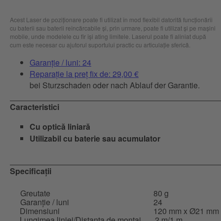
Acest Laser de poziționare poate fi utilizat în mod flexibil datorită funcționării
cu baterii sau baterii reîncărcabile și, prin urmare, poate fi utilizat și pe mașini
mobile, unde modelele cu fir își ating limitele. Laserul poate fi aliniat după
cum este necesar cu ajutorul suportului practic cu articulație sferică.
Garanție / luni: 24
Reparație la preț fix de: 29,00 €
bei Sturzschaden oder nach Ablauf der Garantie.
Caracteristici
Cu optică liniară
Utilizabil cu baterie sau acumulator
Specificații
Greutate
80 g
Garanție / luni
24
Dimensiuni
120 mm x Ø21 mm
Lungimea liniei/Distanța de montaj
2 m/1 m