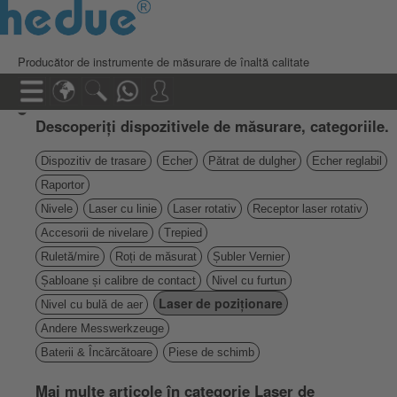
Producător de instrumente de măsurare de înaltă calitate
Descoperiți dispozitivele de măsurare, categoriile.
Dispozitiv de trasare
Echer
Pătrat de dulgher
Echer reglabil
Raportor
Nivele
Laser cu linie
Laser rotativ
Receptor laser rotativ
Accesorii de nivelare
Trepied
Ruletă/mire
Roți de măsurat
Șubler Vernier
Șabloane și calibre de contact
Nivel cu furtun
Laser de poziționare
Nivel cu bulă de aer
Andere Messwerkzeuge
Baterii & Încărcătoare
Piese de schimb
Mai multe articole în categorie Laser de