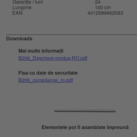
Garanție / luni
24
Lungime
100 cm
EAN
4012589662063
Downloads
Mai multe informații
B206_Descriere-produs-RO.pdf
Fisa cu date de securitate
B206_compliance_ro.pdf
Elementele pot fi asamblate împreună