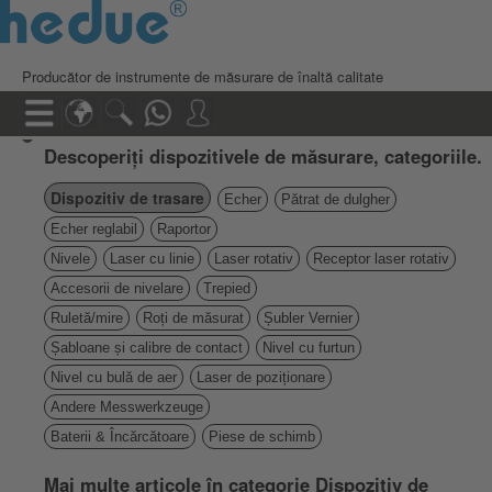
Producător de instrumente de măsurare de înaltă calitate
Descoperiți dispozitivele de măsurare, categoriile.
Dispozitiv de trasare
Echer
Pătrat de dulgher
Echer reglabil
Raportor
Nivele
Laser cu linie
Laser rotativ
Receptor laser rotativ
Accesorii de nivelare
Trepied
Ruletă/mire
Roți de măsurat
Șubler Vernier
Șabloane și calibre de contact
Nivel cu furtun
Nivel cu bulă de aer
Laser de poziționare
Andere Messwerkzeuge
Baterii & Încărcătoare
Piese de schimb
Mai multe articole în categorie Dispozitiv de