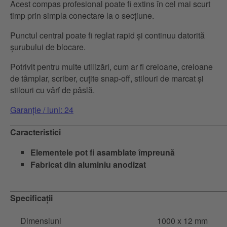
Acest compas profesional poate fi extins în cel mai scurt
timp prin simpla conectare la o secțiune.
Punctul central poate fi reglat rapid și continuu datorită
șurubului de blocare.
Potrivit pentru multe utilizări, cum ar fi creioane, creioane
de tâmplar, scriber, cuțite snap-off, stilouri de marcat și
stilouri cu vârf de pâslă.
Garanție / luni: 24
Caracteristici
Elementele pot fi asamblate împreună
Fabricat din aluminiu anodizat
Specificații
Dimensiuni
1000 x 12 mm