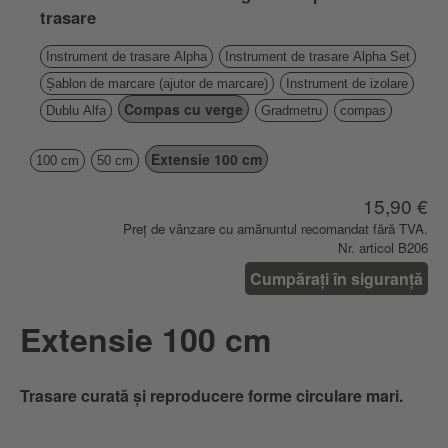
trasare
Instrument de trasare Alpha
Instrument de trasare Alpha Set
Șablon de marcare (ajutor de marcare)
Instrument de izolare
Compas cu verge
Dublu Alfa
Gradmetru
compas
Extensie 100 cm
100 cm
50 cm
15,90 €
Preț de vânzare cu amănuntul recomandat fără TVA.
Nr. articol B206
Cumpărați în siguranță
Extensie 100 cm
Trasare curată și reproducere forme circulare mari.