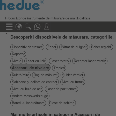
Producător de instrumente de măsurare de înaltă calitate
Descoperiți dispozitivele de măsurare, categoriile.
Dispozitiv de trasare
Echer
Pătrat de dulgher
Echer reglabil
Raportor
Nivele
Laser cu linie
Laser rotativ
Receptor laser rotativ
Accesorii de nivelare
Trepied
Ruletă/mire
Roți de măsurat
Șubler Vernier
Șabloane și calibre de contact
Nivel cu furtun
Nivel cu bulă de aer
Laser de poziționare
Andere Messwerkzeuge
Baterii & Încărcătoare
Piese de schimb
Mai multe articole în categorie Accesorii de