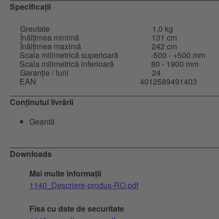
Specificații
Greutate
1,0 kg
Înălțimea minimă
131 cm
Înălțimea maximă
242 cm
Scala milimetrică superioară
-500 - +500 mm
Scala milimetrică inferioară
80 - 1900 mm
Garanție / luni
24
EAN
4012589491403
Conținutul livrării
Geantă
Downloads
Mai multe informații
1140_Descriere-produs-RO.pdf
Fisa cu date de securitate