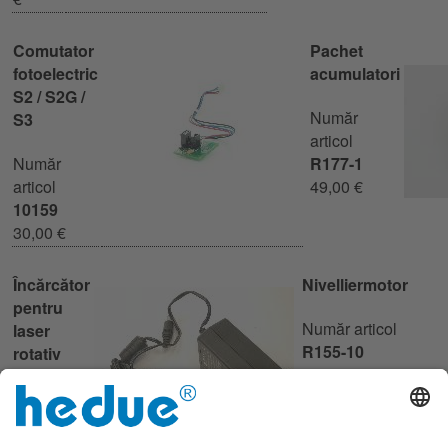
Comutator
Pachet
fotoelectric
acumulatori
S2 / S2G /
Număr
S3
articol
Număr
R177-1
articol
49,00 €
10159
30,00 €
Încărcător
Nivelliermotor
pentru
Număr articol
laser
R155-10
rotativ
30,00 €
Număr
articol
R154-3