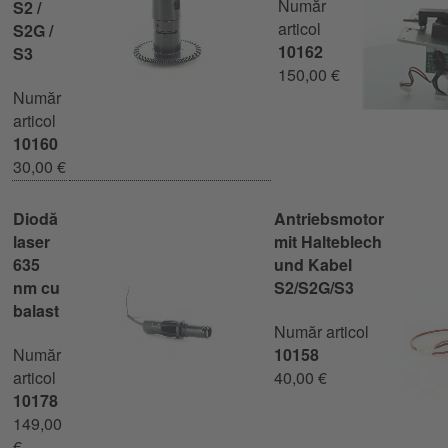
Număr
S2 /
articol
S2G /
10162
S3
150,00 €
Număr
articol
10160
30,00 €
Diodă
Antriebsmotor
laser
mit Halteblech
635
und Kabel
nm cu
S2/S2G/S3
balast
Număr articol
Număr
10158
articol
40,00 €
10178
149,00
€