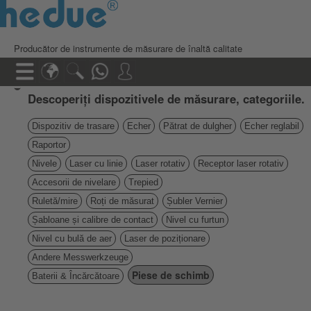
Producător de instrumente de măsurare de înaltă calitate
Descoperiți dispozitivele de măsurare, categoriile.
Dispozitiv de trasare
Echer
Pătrat de dulgher
Echer reglabil
Raportor
Nivele
Laser cu linie
Laser rotativ
Receptor laser rotativ
Accesorii de nivelare
Trepied
Ruletă/mire
Roți de măsurat
Șubler Vernier
Șabloane și calibre de contact
Nivel cu furtun
Nivel cu bulă de aer
Laser de poziționare
Andere Messwerkzeuge
Piese de schimb
Baterii & Încărcătoare