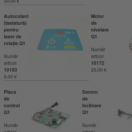
30,00 €
Autocolant
Motor
(tastatură)
de
pentru
nivelare
laser de
Q1
rotație Q1
Număr
Număr
articol
articol
10172
10193
25,00 €
5,00 €
Placa
Senzor
de
de
control
înclinare
Q1
Q1
Număr
Număr
articol
articol