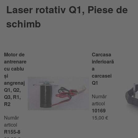
Laser rotativ Q1, Piese de
schimb
Motor de
Carcasa
antrenare
inferioară
cu cablu
a
și
carcasei
angrenaj
Q1
Q1, Q2,
Număr
Q3, R1,
articol
R2
10169
Număr
15,00 €
articol
R155-8