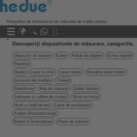
Producător de instrumente de măsurare de înaltă calitate
Descoperiți dispozitivele de măsurare, categoriile.
Dispozitiv de trasare
Echer
Pătrat de dulgher
Echer reglabil
Raportor
Nivele
Laser cu linie
Laser rotativ
Receptor laser rotativ
Accesorii de nivelare
Trepied
Ruletă/mire
Roți de măsurat
Șubler Vernier
Șabloane și calibre de contact
Nivel cu furtun
Nivel cu bulă de aer
Laser de poziționare
Andere Messwerkzeuge
Baterii & Încărcătoare
Piese de schimb