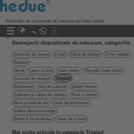
Producător de instrumente de măsurare de înaltă calitate
Descoperiți dispozitivele de măsurare, categoriile.
Dispozitiv de trasare
Echer
Pătrat de dulgher
Echer reglabil
Raportor
Nivele
Laser cu linie
Laser rotativ
Receptor laser rotativ
Trepied
Accesorii de nivelare
Ruletă/mire
Roți de măsurat
Șubler Vernier
Șabloane și calibre de contact
Nivel cu furtun
Nivel cu bulă de aer
Laser de poziționare
Andere Messwerkzeuge
Baterii & Încărcătoare
Piese de schimb
Mai multe articole în categorie Trepied