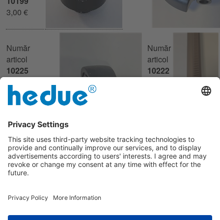
10199
3,00 €
Număr
Număr
articol
articol
10225
10222
3,00 €
4,00 €
Număr articol
10227
3,00 €