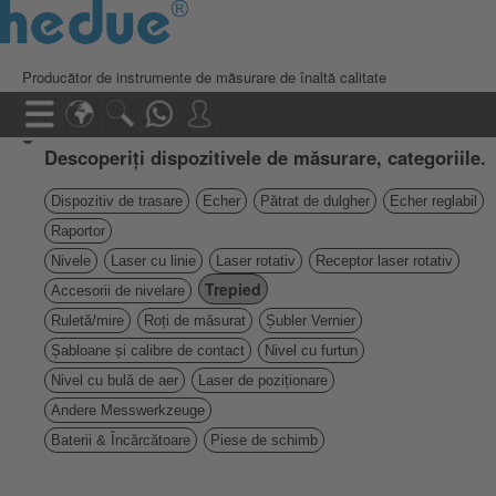
Producător de instrumente de măsurare de înaltă calitate
Descoperiți dispozitivele de măsurare, categoriile.
Dispozitiv de trasare
Echer
Pătrat de dulgher
Echer reglabil
Raportor
Nivele
Laser cu linie
Laser rotativ
Receptor laser rotativ
Trepied
Accesorii de nivelare
Ruletă/mire
Roți de măsurat
Șubler Vernier
Șabloane și calibre de contact
Nivel cu furtun
Nivel cu bulă de aer
Laser de poziționare
Andere Messwerkzeuge
Baterii & Încărcătoare
Piese de schimb