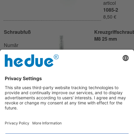
articol
1085-2
8,50 €
Schraubfuß
Kreuzgriffschrau
M8 25 mm
Număr
articol
Număr articol
1085-21
1085-22
2,70 €
1,50 €
Rändelschraube M8 10
mm
Număr articol
1085-3
0,55 €