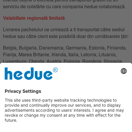
serviciu de coletărie cu care compania hedue colaborează.
Valabiliate regională limitată
Livrarea pachetului ce urmează a fi transportat către sediul
hedue sau către cient este posibilă doar din următoarele țări:
Belgia, Bulgaria, Danemarca, Germania, Estonia, Finlanda,
Franța, Marea Britanie, Irlanda, Italia, Letonia, Lituania,
Luxemburg, Olanda, Austria, Polonia, România, Slovacia,
Slovenia, Spania, Cehia. Ungaria, Cipru.
În cazul în care clientul nu are domiciliul în una din țăriile
enumerate, acesta poate folosi o adresă de unde este
posibilă gestionarea transportului.
Clauză de excludere
În cadrul garanției compania hedue nu este răspunzătoare
pentru pierderile financiare, timpul de nefuncționare,
echipament de împrumut sau de închiriere, cheltuieli de