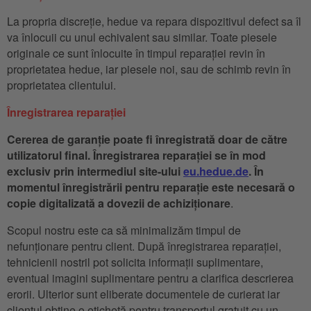
La propria discreție, hedue va repara dispozitivul defect sa îl
va înlocuii cu unul echivalent sau similar. Toate piesele
originale ce sunt înlocuite în timpul reparației revin în
proprietatea hedue, iar piesele noi, sau de schimb revin în
proprietatea clientului.
Înregistrarea reparației
Cererea de garanție poate fi înregistrată doar de către
utilizatorul final. Înregistrarea reparației se în mod
exclusiv prin intermediul site-ului
eu.hedue.de
. În
momentul înregistrării pentru reparație este necesară o
copie digitalizată a dovezii de achiziționare
.
Scopul nostru este ca să minimalizăm timpul de
nefunționare pentru client. După înregistrarea reparației,
tehnicienii nostril pot solicita informații suplimentare,
eventual imagini suplimentare pentru a clarifica descrierea
erorii. Ulterior sunt eliberate documentele de curierat iar
clientul obține o etichetă pentru transportul gratuit cu un