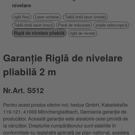
nivelare
riglă flexi
Laser ochelari
Tablă țintă laser (verde)
Tablă țintă laser (roșu)
Pană de măsurare
stadie telescopică
Riglă de nivelare pliabilă
riglă de nivelat
Garanție Riglă de nivelare
pliabilă 2 m
Nr.Art. S512
Pentru acest produs oferim noi, hedue GmbH, Kabelstraße
119-121, 41069 Mönchengladbach, Germania garanție de
producător. Această garanție este aleatorie celei primită de
la vânzător. Drepturile cumpărătorului sunt stabilite în
conformitate cu legislația aplicată pe plan national, acestea