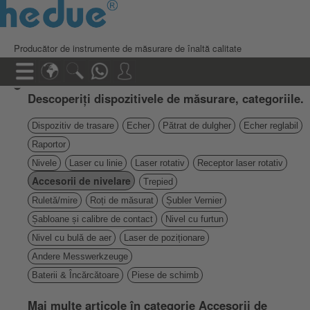
Producător de instrumente de măsurare de înaltă calitate
Descoperiți dispozitivele de măsurare, categoriile.
Dispozitiv de trasare
Echer
Pătrat de dulgher
Echer reglabil
Raportor
Nivele
Laser cu linie
Laser rotativ
Receptor laser rotativ
Accesorii de nivelare
Trepied
Ruletă/mire
Roți de măsurat
Șubler Vernier
Șabloane și calibre de contact
Nivel cu furtun
Nivel cu bulă de aer
Laser de poziționare
Andere Messwerkzeuge
Baterii & Încărcătoare
Piese de schimb
Mai multe articole în categorie Accesorii de