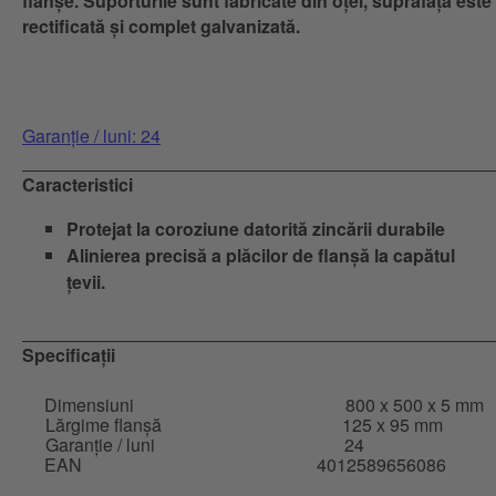
flanșe. Suporturile sunt fabricate din oțel, suprafața este
rectificată și complet galvanizată.
Garanție / luni: 24
Caracteristici
Protejat la coroziune datorită zincării durabile
Alinierea precisă a plăcilor de flanșă la capătul
țevii.
Specificații
Dimensiuni
800 x 500 x 5 mm
Lărgime flanșă
125 x 95 mm
Garanție / luni
24
EAN
4012589656086