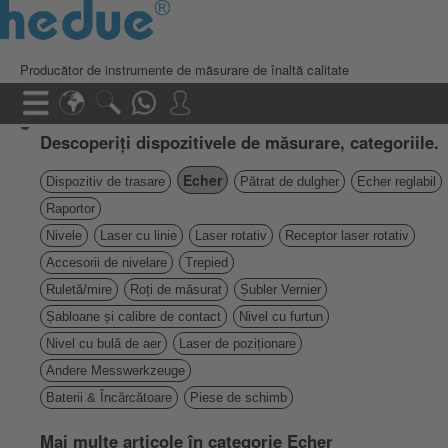
Producător de instrumente de măsurare de înaltă calitate
Descoperiți dispozitivele de măsurare, categoriile.
Echer
Dispozitiv de trasare
Pătrat de dulgher
Echer reglabil
Raportor
Nivele
Laser cu linie
Laser rotativ
Receptor laser rotativ
Accesorii de nivelare
Trepied
Ruletă/mire
Roți de măsurat
Șubler Vernier
Șabloane și calibre de contact
Nivel cu furtun
Nivel cu bulă de aer
Laser de poziționare
Andere Messwerkzeuge
Baterii & Încărcătoare
Piese de schimb
Mai multe articole în categorie Echer