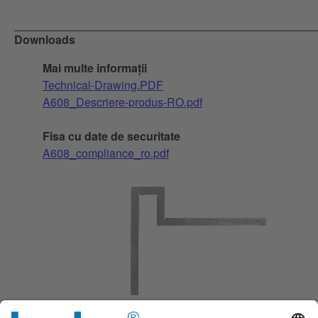
Downloads
Mai multe informații
Technical-Drawing.PDF
A608_Descriere-produs-RO.pdf
Fisa cu date de securitate
A608_compliance_ro.pdf
Protejat la coroziune datorită zincării