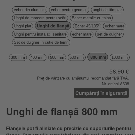
echer din aluminiu
echer pentru geamgii
unghi de tâmplar
Unghi de marcare pentru scări
Echer metalic cu talpa
Unghi de flanșă
Unghi plat
Echer 45/135°
echer mare
Unghi pentru instalații sanitare
echer mare
set de dulgher
Set de dulgher în cutie de lemn
800 mm
300 mm
400 mm
500 mm
600 mm
1000 mm
58,90 €
Preț de vânzare cu amănuntul recomandat fără TVA.
Nr. articol A608
Cumpărați în siguranță
Unghi de flanșă 800 mm
Flanșele pot fi aliniate cu precizie cu suporturile pentru