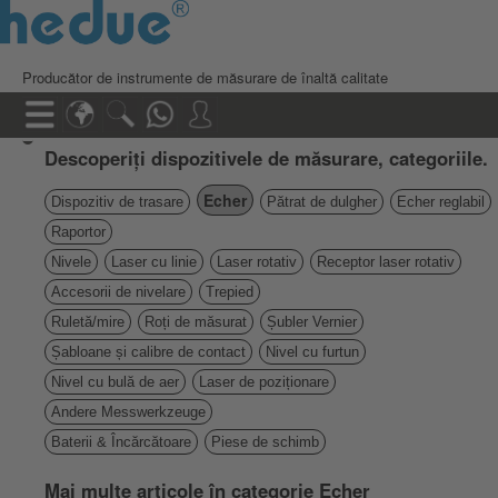
Producător de instrumente de măsurare de înaltă calitate
Descoperiți dispozitivele de măsurare, categoriile.
Echer
Dispozitiv de trasare
Pătrat de dulgher
Echer reglabil
Raportor
Nivele
Laser cu linie
Laser rotativ
Receptor laser rotativ
Accesorii de nivelare
Trepied
Ruletă/mire
Roți de măsurat
Șubler Vernier
Șabloane și calibre de contact
Nivel cu furtun
Nivel cu bulă de aer
Laser de poziționare
Andere Messwerkzeuge
Baterii & Încărcătoare
Piese de schimb
Mai multe articole în categorie Echer