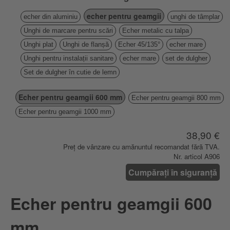
echer pentru geamgii
echer din aluminiu
unghi de tâmplar
Unghi de marcare pentru scări
Echer metalic cu talpa
Unghi plat
Unghi de flanșă
Echer 45/135°
echer mare
Unghi pentru instalații sanitare
echer mare
set de dulgher
Set de dulgher în cutie de lemn
Echer pentru geamgii 600 mm
Echer pentru geamgii 800 mm
Echer pentru geamgii 1000 mm
38,90 €
Preț de vânzare cu amănuntul recomandat fără TVA.
Nr. articol A906
Cumpărați în siguranță
Echer pentru geamgii 600
mm