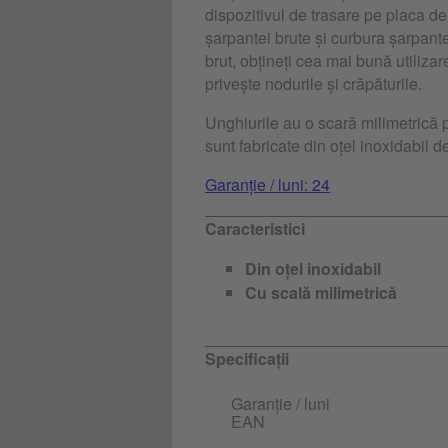
dispozitivul de trasare pe placa de
șarpantei brute și curbura șarpant
brut, obțineți cea mai bună utiliza
privește nodurile și crăpăturile.
Unghiurile au o scară milimetrică p
sunt fabricate din oțel inoxidabil de
Garanție / luni: 24
Caracteristici
Din oțel inoxidabil
Cu scală milimetrică
Specificații
Garanție / luni
EAN