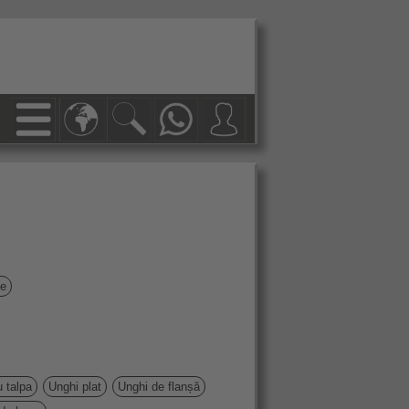
ge
 talpa
Unghi plat
Unghi de flanșă