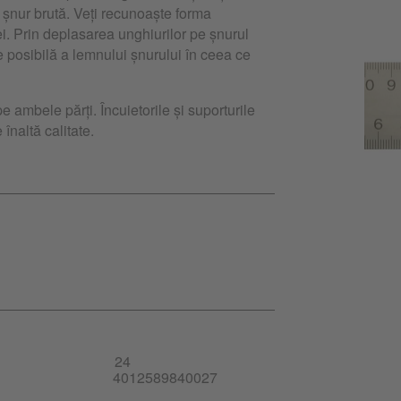
 șnur brută. Veți recunoaște forma
ei. Prin deplasarea unghiurilor pe șnurul
re posibilă a lemnului șnurului în ceea ce
e ambele părți. Încuietorile și suporturile
 înaltă calitate.
24
4012589840027