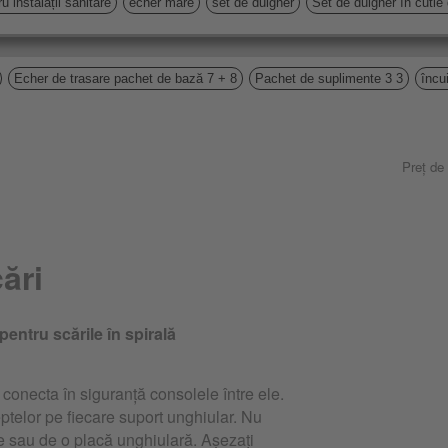
u instalații sanitare
echer mare
set de dulgher
Set de dulgher în cutie
Echer de trasare pachet de bază 7 + 8
Pachet de suplimente 3 3
încu
Preț de
ări
pentru scările în spirală
a conecta în siguranță consolele între ele.
eptelor pe fiecare suport unghiular. Nu
e sau de o placă unghiulară. Așezați