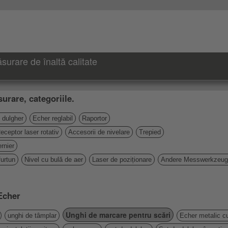
urare de înaltă calitate
urare, categoriile.
 dulgher
Echer reglabil
Raportor
eceptor laser rotativ
Accesorii de nivelare
Trepied
rnier
furtun
Nivel cu bulă de aer
Laser de poziționare
Andere Messwerkzeu
 Echer
Unghi de marcare pentru scări
unghi de tâmplar
Echer metalic cu