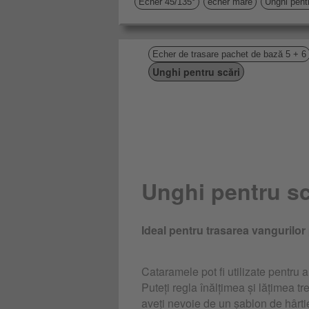
Echer 45/135°
echer mare
Unghi pentr
Echer de trasare pachet de bază 5 + 6
Unghi pentru scări
Unghi pentru sc
Ideal pentru trasarea vangurilor 
Cataramele pot fi utilizate pentru 
Puteți regla înălțimea și lățimea tr
aveți nevoie de un șablon de hârti