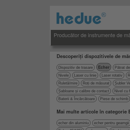
Producător de instrumente de măs
Descoperiți dispozitivele de măs
Echer
Dispozitiv de trasare
Pătrat de
Nivele
Laser cu linie
Laser rotativ
R
Ruletă/mire
Roți de măsurat
Șubler Ve
Șabloane și calibre de contact
Nivel cu 
Baterii & Încărcătoare
Piese de schimb
Mai multe articole în categorie
echer din aluminiu
echer pentru geamgii