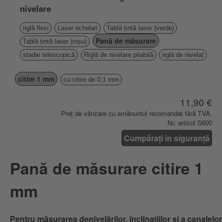
nivelare
riglă flexi
Laser ochelari
Tablă țintă laser (verde)
Pană de măsurare
Tablă țintă laser (roșu)
stadie telescopică
Riglă de nivelare pliabilă
riglă de nivelat
citire 1 mm
cu citire de 0,1 mm
11,90 €
Preț de vânzare cu amănuntul recomandat fără TVA.
Nr. articol S600
Cumpărați în siguranță
Pană de măsurare citire 1
mm
Pentru măsurarea denivelărilor, înclinațiilor și a canalelor