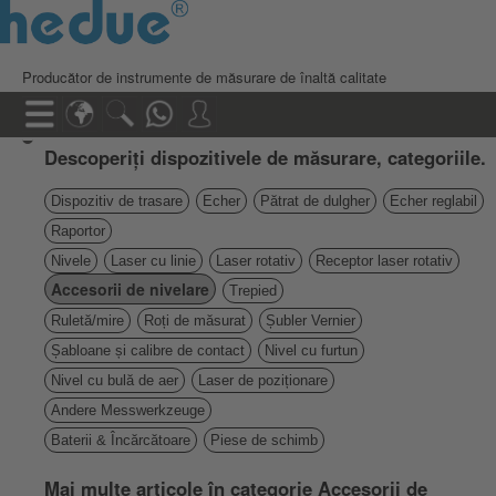
Producător de instrumente de măsurare de înaltă calitate
Descoperiți dispozitivele de măsurare, categoriile.
Dispozitiv de trasare
Echer
Pătrat de dulgher
Echer reglabil
Raportor
Nivele
Laser cu linie
Laser rotativ
Receptor laser rotativ
Accesorii de nivelare
Trepied
Ruletă/mire
Roți de măsurat
Șubler Vernier
Șabloane și calibre de contact
Nivel cu furtun
Nivel cu bulă de aer
Laser de poziționare
Andere Messwerkzeuge
Baterii & Încărcătoare
Piese de schimb
Mai multe articole în categorie Accesorii de