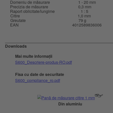
Domeniu de măsurare
1 - 20 mm
Precizia de măsurare
0,3 mm
Raport oblicitate/lungime
1 : 5
Citire
1,0 mm
Greutate
79 g
EAN
4012589836006
Downloads
Mai multe informații
S600_Descriere-produs-RO.pdf
Fisa cu date de securitate
S600_compliance_ro.pdf
Din aluminiu