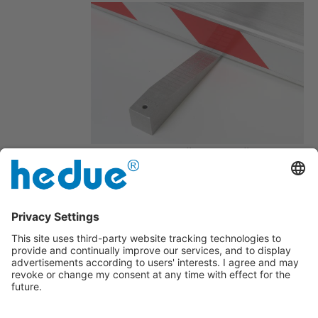
Verificare simplă a denivelărilor și a
interspațiilor