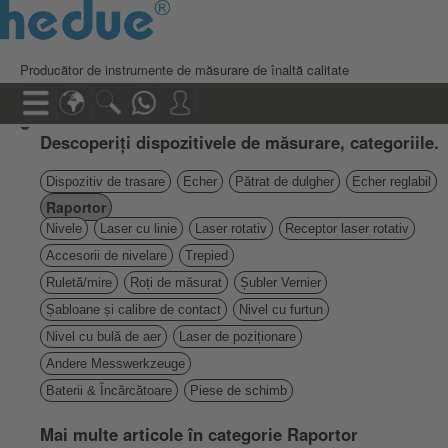
Producător de instrumente de măsurare de înaltă calitate
Descoperiți dispozitivele de măsurare, categoriile.
Dispozitiv de trasare
Echer
Pătrat de dulgher
Echer reglabil
Raportor
Nivele
Laser cu linie
Laser rotativ
Receptor laser rotativ
Accesorii de nivelare
Trepied
Ruletă/mire
Roți de măsurat
Șubler Vernier
Șabloane și calibre de contact
Nivel cu furtun
Nivel cu bulă de aer
Laser de poziționare
Andere Messwerkzeuge
Baterii & Încărcătoare
Piese de schimb
Mai multe articole în categorie Raportor