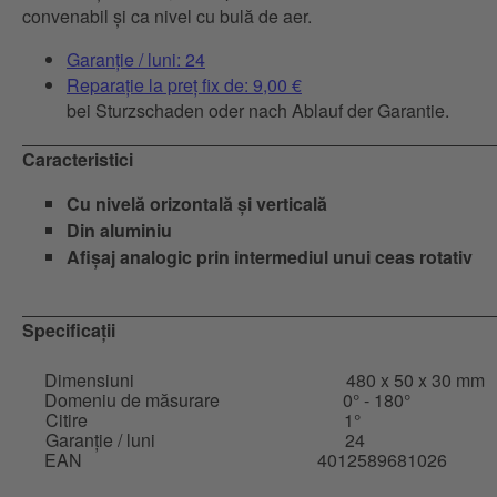
convenabil și ca nivel cu bulă de aer.
Garanție / luni: 24
Reparație la preț fix de: 9,00 €
bei Sturzschaden oder nach Ablauf der Garantie.
Caracteristici
Cu nivelă orizontală și verticală
Din aluminiu
Afișaj analogic prin intermediul unui ceas rotativ
Specificații
Dimensiuni
480 x 50 x 30 mm
Domeniu de măsurare
0° - 180°
Citire
1°
Garanție / luni
24
EAN
4012589681026