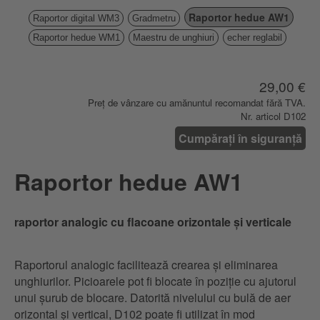
Raportor hedue AW1
Raportor digital WM3
Gradmetru
Raportor hedue WM1
Maestru de unghiuri
echer reglabil
29,00 €
Preț de vânzare cu amănuntul recomandat fără TVA.
Nr. articol D102
Cumpărați în siguranță
Raportor hedue AW1
raportor analogic cu flacoane orizontale și verticale
Raportorul analogic facilitează crearea și eliminarea
unghiurilor. Picioarele pot fi blocate în poziție cu ajutorul
unui șurub de blocare. Datorită nivelului cu bulă de aer
orizontal și vertical, D102 poate fi utilizat în mod