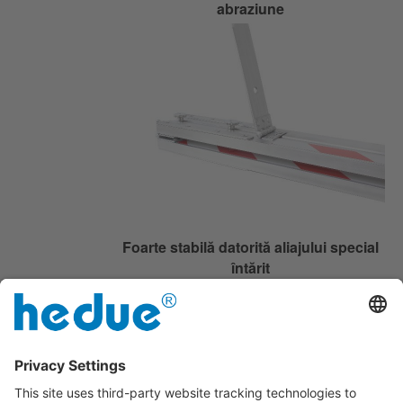
abraziune
Foarte stabilă datorită aliajului special
întărit