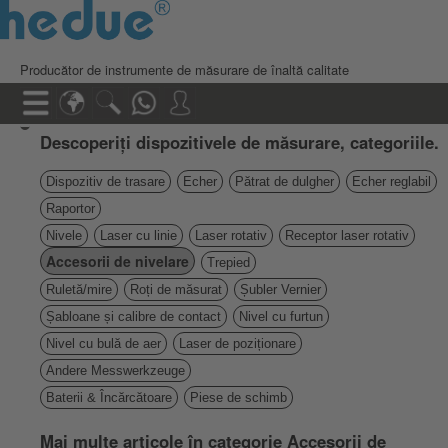
Producător de instrumente de măsurare de înaltă calitate
Descoperiți dispozitivele de măsurare, categoriile.
Dispozitiv de trasare
Echer
Pătrat de dulgher
Echer reglabil
Raportor
Nivele
Laser cu linie
Laser rotativ
Receptor laser rotativ
Accesorii de nivelare
Trepied
Ruletă/mire
Roți de măsurat
Șubler Vernier
Șabloane și calibre de contact
Nivel cu furtun
Nivel cu bulă de aer
Laser de poziționare
Andere Messwerkzeuge
Baterii & Încărcătoare
Piese de schimb
Mai multe articole în categorie Accesorii de