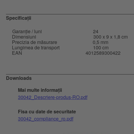
Specificații
Garanție / luni
24
Dimensiuni
300 x 9 x 1,8 cm
Precizia de măsurare
0,5 mm
Lungimea de transport
100 cm
EAN
4012589300422
Downloads
Mai multe informații
30042_Descriere-produs-RO.pdf
Fisa cu date de securitate
30042_compliance_ro.pdf