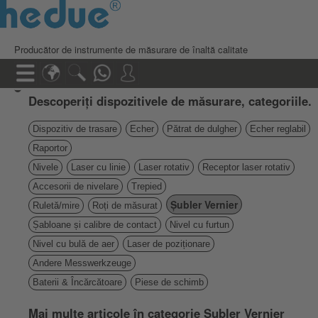
Producător de instrumente de măsurare de înaltă calitate
Descoperiți dispozitivele de măsurare, categoriile.
Dispozitiv de trasare
Echer
Pătrat de dulgher
Echer reglabil
Raportor
Nivele
Laser cu linie
Laser rotativ
Receptor laser rotativ
Accesorii de nivelare
Trepied
Șubler Vernier
Ruletă/mire
Roți de măsurat
Șabloane și calibre de contact
Nivel cu furtun
Nivel cu bulă de aer
Laser de poziționare
Andere Messwerkzeuge
Baterii & Încărcătoare
Piese de schimb
Mai multe articole în categorie Șubler Vernier