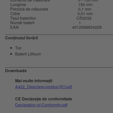
Lungime
150 mm
Precizia de măsurare
0,1 mm
Citire
0,01 mm
Tipul bateriilor
CR2032
Număr baterii
1
EAN
4012589654228
Conținutul livrării
Toc
Baterii Lithium
Downloads
Mai multe informații
A422_Descriere-produs-RO.pdf
CE Declarație de conformitate
Declaration-of-Conformity.pdf