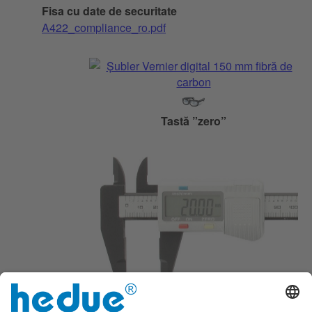
Fisa cu date de securitate
A422_compliance_ro.pdf
Tastă ”zero”
Determinare rapidă și precisă a