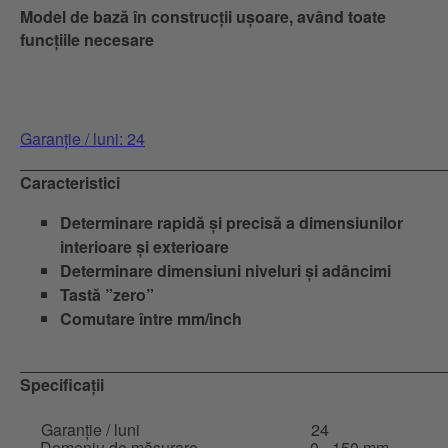
Model de bază în construcții ușoare, având toate
funcțiile necesare
Garanție / luni: 24
Caracteristici
Determinare rapidă și precisă a dimensiunilor
interioare și exterioare
Determinare dimensiuni niveluri și adâncimi
Tastă ”zero”
Comutare între mm/inch
Specificații
Garanție / luni
24
Domeniu de măsurare
0 - 150 mm