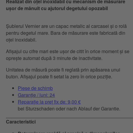
Realizat din oțel inoxidabil cu mecanism de măsurare
ușor de mânuit cu ajutorul degetului opozabil
Șublerul Vernier are un capac metalic al carcasei și o rolă
pentru degetul mare. Bara de măsurare este fabricată din
oțel inoxidabil.
Afișajul cu cifre mari este ușor de citit în orice moment și se
oprește automat după 3 minute de inactivitate.
Unitatea de măsură poate fi reglată prin apăsarea unui
buton. Afișajul poate fi setat la zero în orice poziție.
Piese de schimb
Garanție / luni: 24
Reparație la preț fix de: 9,00 €
bei Sturzschaden oder nach Ablauf der Garantie.
Caracteristici