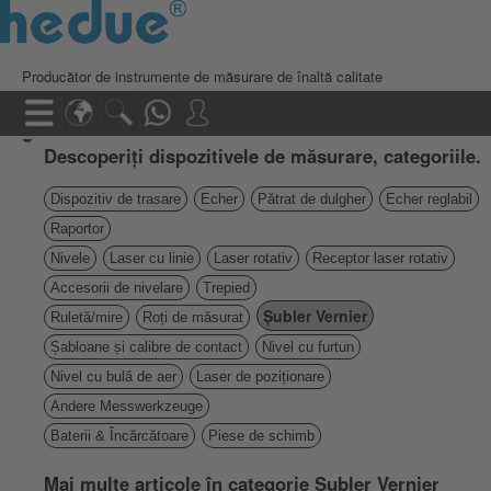
Producător de instrumente de măsurare de înaltă calitate
Descoperiți dispozitivele de măsurare, categoriile.
Dispozitiv de trasare
Echer
Pătrat de dulgher
Echer reglabil
Raportor
Nivele
Laser cu linie
Laser rotativ
Receptor laser rotativ
Accesorii de nivelare
Trepied
Șubler Vernier
Ruletă/mire
Roți de măsurat
Șabloane și calibre de contact
Nivel cu furtun
Nivel cu bulă de aer
Laser de poziționare
Andere Messwerkzeuge
Baterii & Încărcătoare
Piese de schimb
Mai multe articole în categorie Șubler Vernier