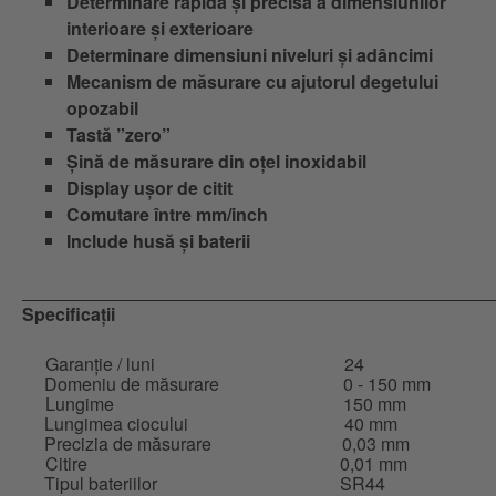
Determinare rapidă și precisă a dimensiunilor
interioare și exterioare
Determinare dimensiuni niveluri și adâncimi
Mecanism de măsurare cu ajutorul degetului
opozabil
Tastă ”zero”
Șină de măsurare din oțel inoxidabil
Display ușor de citit
Comutare între mm/inch
Include husă și baterii
Specificații
Garanție / luni
24
Domeniu de măsurare
0 - 150 mm
Lungime
150 mm
Lungimea ciocului
40 mm
Precizia de măsurare
0,03 mm
Citire
0,01 mm
Tipul bateriilor
SR44