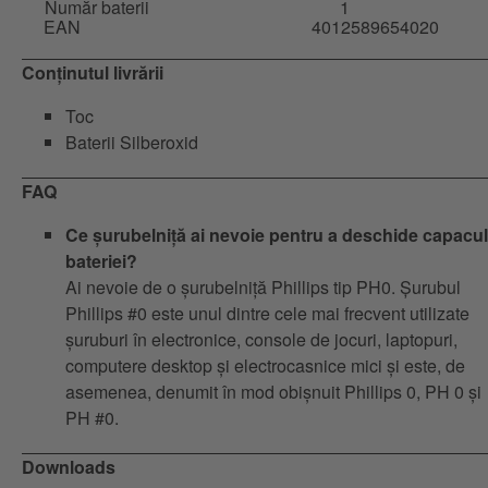
Număr baterii
1
EAN
4012589654020
Conținutul livrării
Toc
Baterii Silberoxid
FAQ
Ce șurubelniță ai nevoie pentru a deschide capacul
bateriei?
Ai nevoie de o șurubelniță Phillips tip PH0. Șurubul
Phillips #0 este unul dintre cele mai frecvent utilizate
șuruburi în electronice, console de jocuri, laptopuri,
computere desktop și electrocasnice mici și este, de
asemenea, denumit în mod obișnuit Phillips 0, PH 0 și
PH #0.
Downloads