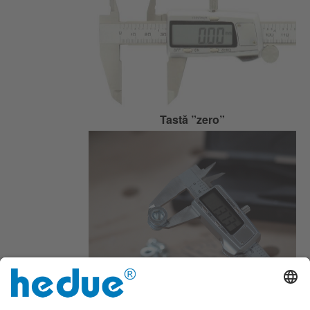
Tastă ”zero”
Display ușor de citit