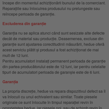
începe din momentul achiziționării bunului de la comerciant.
Reparațiile sau înlocuirea produsului nu prelungeste sau
reîncepe perioada de garanție.
Excluderea din garanție
Garanția nu se aplica atunci când sunt sesizate alte defecte
decât de material sau producție. Deasemenea, excluse din
garanție sunt ajustarea corectitudinii măsurării, hedue oferă
acest serviciu plătit și produsul a fost achiziționat de mai
mult de 12 luni.
Pentru acumulatori instalați permanent perioada de garanție
din partea producătorului este de 12 luni, iar pentru celelalte
tipuri de acumulatori perioada de garanșie este de 6 luni.
Garanția
La propria discreție, hedue va repara dispozitivul defect sa îl
va înlocuii cu unul echivalent sau similar. Toate piesele
originale ce sunt înlocuite în timpul reparației revin în
proprietatea hedue, iar piesele noi, sau de schimb revin în