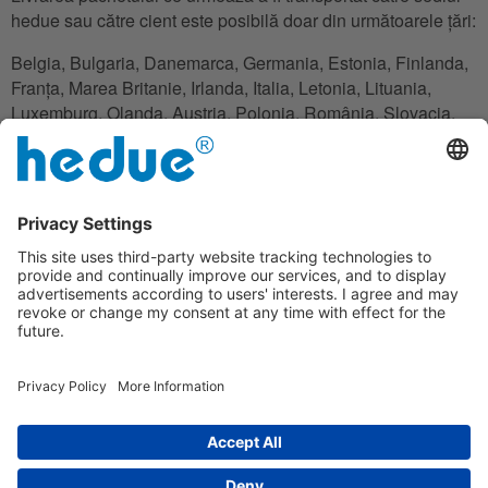
hedue sau către cient este posibilă doar din următoarele țări:
Belgia, Bulgaria, Danemarca, Germania, Estonia, Finlanda,
Franța, Marea Britanie, Irlanda, Italia, Letonia, Lituania,
Luxemburg, Olanda, Austria, Polonia, România, Slovacia,
Slovenia, Spania, Cehia. Ungaria, Cipru.
În cazul în care clientul nu are domiciliul în una din țăriile
enumerate, acesta poate folosi o adresă de unde este
posibilă gestionarea transportului.
Clauză de excludere
În cadrul garanției compania hedue nu este răspunzătoare
pentru pierderile financiare, timpul de nefuncționare,
echipament de împrumut sau de închiriere, cheltuieli de
călătorie, profituri pierdute sau asemenătoare. Răspunderea
companiei este limitată la costul valorii de cumpărare al
produsului.