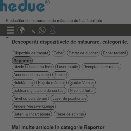
Producător de instrumente de măsurare de înaltă calitate
Descoperiți dispozitivele de măsurare, categoriile.
Dispozitiv de trasare
Echer
Pătrat de dulgher
Echer reglabil
Raportor
Nivele
Laser cu linie
Laser rotativ
Receptor laser rotativ
Accesorii de nivelare
Trepied
Ruletă/mire
Roți de măsurat
Șubler Vernier
Șabloane și calibre de contact
Nivel cu furtun
Nivel cu bulă de aer
Laser de poziționare
Andere Messwerkzeuge
Baterii & Încărcătoare
Piese de schimb
Mai multe articole în categorie Raportor