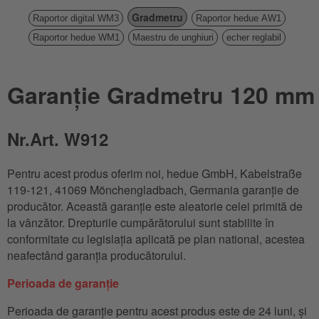
Gradmetru
Raportor digital WM3
Raportor hedue AW1
Raportor hedue WM1
Maestru de unghiuri
echer reglabil
Garanție Gradmetru 120 mm
Nr.Art. W912
Pentru acest produs oferim noi, hedue GmbH, Kabelstraße
119-121, 41069 Mönchengladbach, Germania garanție de
producător. Această garanție este aleatorie celei primită de
la vânzător. Drepturile cumpărătorului sunt stabilite în
conformitate cu legislația aplicată pe plan national, acestea
neafectând garanția producătorului.
Perioada de garanție
Perioada de garanție pentru acest produs este de 24 luni, și