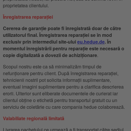
proprietatea clientului.
Înregistrarea reparației
Cererea de garanție poate fi înregistrată doar de către
utilizatorul final. Înregistrarea reparației se în mod
exclusiv prin intermediul site-ului
eu.hedue.de
. În
momentul înregistrării pentru reparație este necesară o
copie digitalizată a dovezii de achiziționare
.
Scopul nostru este ca să minimalizăm timpul de
nefunționare pentru client. După înregistrarea reparației,
tehnicienii nostril pot solicita informații suplimentare,
eventual imagini suplimentare pentru a clarifica descrierea
erorii. Ulterior sunt eliberate documentele de curierat iar
clientul obține o etichetă pentru transportul gratuit cu un
serviciu de coletărie cu care compania hedue colaborează.
Valabiliate regională limitată
Livrarea pachetului ce urmează a fi transportat către sediul