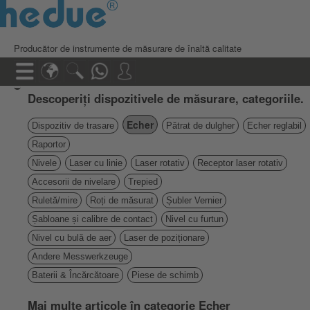
Producător de instrumente de măsurare de înaltă calitate
Descoperiți dispozitivele de măsurare, categoriile.
Echer
Dispozitiv de trasare
Pătrat de dulgher
Echer reglabil
Raportor
Nivele
Laser cu linie
Laser rotativ
Receptor laser rotativ
Accesorii de nivelare
Trepied
Ruletă/mire
Roți de măsurat
Șubler Vernier
Șabloane și calibre de contact
Nivel cu furtun
Nivel cu bulă de aer
Laser de poziționare
Andere Messwerkzeuge
Baterii & Încărcătoare
Piese de schimb
Mai multe articole în categorie Echer