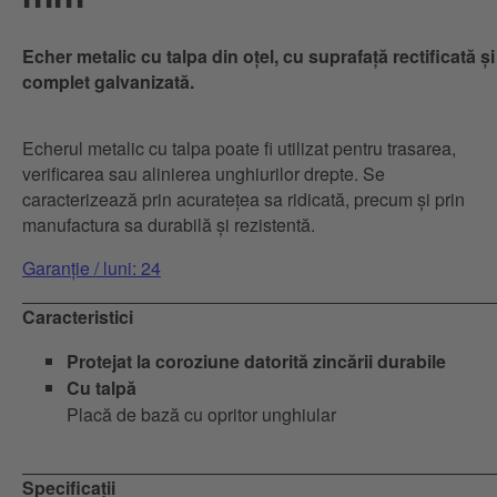
Echer metalic cu talpa din oțel, cu suprafață rectificată și
complet galvanizată.
Echerul metalic cu talpa poate fi utilizat pentru trasarea,
verificarea sau alinierea unghiurilor drepte. Se
caracterizează prin acuratețea sa ridicată, precum și prin
manufactura sa durabilă și rezistentă.
Garanție / luni: 24
Caracteristici
Protejat la coroziune datorită zincării durabile
Cu talpă
Placă de bază cu opritor unghiular
Specificații