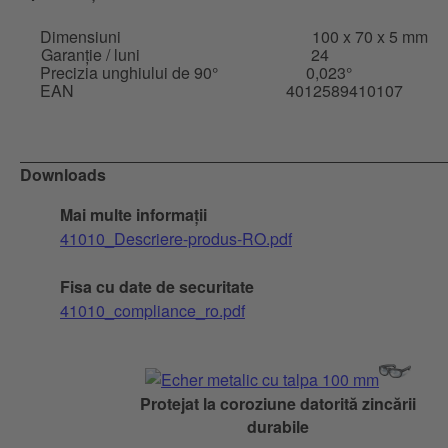
Dimensiuni
100 x 70 x 5 mm
Garanție / luni
24
Precizia unghiului de 90°
0,023°
EAN
4012589410107
Downloads
Mai multe informații
41010_Descriere-produs-RO.pdf
Fisa cu date de securitate
41010_compliance_ro.pdf
Protejat la coroziune datorită zincării
durabile