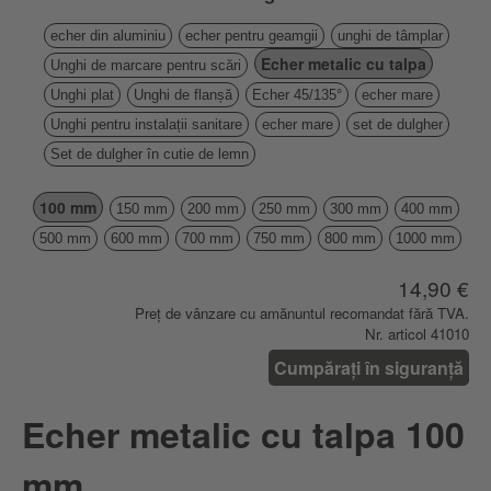
echer din aluminiu
echer pentru geamgii
unghi de tâmplar
Echer metalic cu talpa
Unghi de marcare pentru scări
Unghi plat
Unghi de flanșă
Echer 45/135°
echer mare
Unghi pentru instalații sanitare
echer mare
set de dulgher
Set de dulgher în cutie de lemn
100 mm
150 mm
200 mm
250 mm
300 mm
400 mm
500 mm
600 mm
700 mm
750 mm
800 mm
1000 mm
14,90 €
Preț de vânzare cu amănuntul recomandat fără TVA.
Nr. articol 41010
Cumpărați în siguranță
Echer metalic cu talpa 100
mm