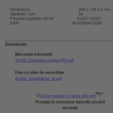
Dimensiuni
200 x 130 x 5 mm
Garanție / luni
24
Precizia unghiului de 90°
0,023° 0,023°
EAN
4012589410206
Downloads
Mai multe informații
41020_Descriere-produs-RO.pdf
Fisa cu date de securitate
41020_compliance_ro.pdf
Protejat la coroziune datorită zincării
durabile