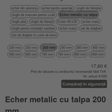
echer din aluminiu
echer pentru geamgii
unghi de tâmplar
Echer metalic cu talpa
Unghi de marcare pentru scări
Unghi plat
Unghi de flanșă
Echer 45/135°
echer mare
Unghi pentru instalații sanitare
echer mare
set de dulgher
Set de dulgher în cutie de lemn
200 mm
100 mm
150 mm
250 mm
300 mm
400 mm
500 mm
600 mm
700 mm
750 mm
800 mm
1000 mm
17,60 €
Preț de vânzare cu amănuntul recomandat fără TVA.
Nr. articol 41020
Cumpărați în siguranță
Echer metalic cu talpa 200
mm