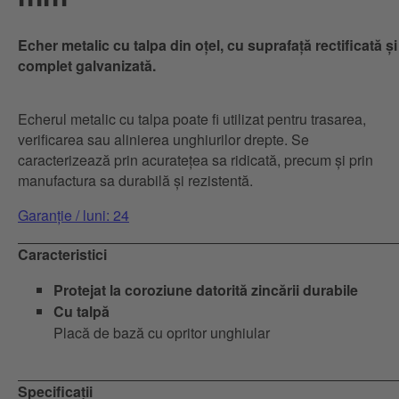
Echer metalic cu talpa din oțel, cu suprafață rectificată și
complet galvanizată.
Echerul metalic cu talpa poate fi utilizat pentru trasarea,
verificarea sau alinierea unghiurilor drepte. Se
caracterizează prin acuratețea sa ridicată, precum și prin
manufactura sa durabilă și rezistentă.
Garanție / luni: 24
Caracteristici
Protejat la coroziune datorită zincării durabile
Cu talpă
Placă de bază cu opritor unghiular
Specificații