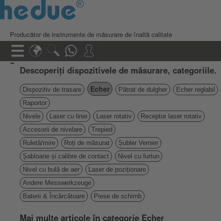
Producător de instrumente de măsurare de înaltă calitate
Descoperiți dispozitivele de măsurare, categoriile.
Echer
Dispozitiv de trasare
Pătrat de dulgher
Echer reglabil
Raportor
Nivele
Laser cu linie
Laser rotativ
Receptor laser rotativ
Accesorii de nivelare
Trepied
Ruletă/mire
Roți de măsurat
Șubler Vernier
Șabloane și calibre de contact
Nivel cu furtun
Nivel cu bulă de aer
Laser de poziționare
Andere Messwerkzeuge
Baterii & Încărcătoare
Piese de schimb
Mai multe articole în categorie Echer