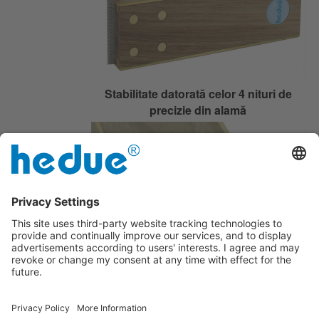
Stabilitate datorată celor 4 nituri de
precizie din alamă