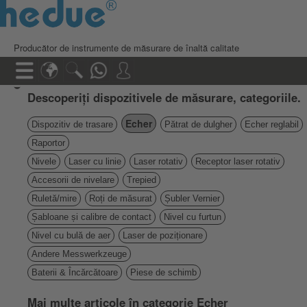
Producător de instrumente de măsurare de înaltă calitate
Descoperiți dispozitivele de măsurare, categoriile.
Echer
Dispozitiv de trasare
Pătrat de dulgher
Echer reglabil
Raportor
Nivele
Laser cu linie
Laser rotativ
Receptor laser rotativ
Accesorii de nivelare
Trepied
Ruletă/mire
Roți de măsurat
Șubler Vernier
Șabloane și calibre de contact
Nivel cu furtun
Nivel cu bulă de aer
Laser de poziționare
Andere Messwerkzeuge
Baterii & Încărcătoare
Piese de schimb
Mai multe articole în categorie Echer