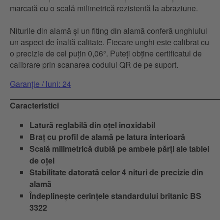
marcată cu o scală milimetrică rezistentă la abraziune.
Niturile din alamă și un fiting din alamă conferă unghiului
un aspect de înaltă calitate. Fiecare unghi este calibrat cu
o precizie de cel puțin 0,06°. Puteți obține certificatul de
calibrare prin scanarea codului QR de pe suport.
Garanție / luni: 24
Caracteristici
Latură reglabilă din oțel inoxidabil
Braț cu profil de alamă pe latura interioară
Scală milimetrică dublă pe ambele părți ale tablei
de oțel
Stabilitate datorată celor 4 nituri de precizie din
alamă
Îndeplinește cerințele standardului britanic BS
3322