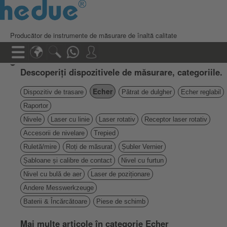
Producător de instrumente de măsurare de înaltă calitate
Descoperiți dispozitivele de măsurare, categoriile.
Echer
Dispozitiv de trasare
Pătrat de dulgher
Echer reglabil
Raportor
Nivele
Laser cu linie
Laser rotativ
Receptor laser rotativ
Accesorii de nivelare
Trepied
Ruletă/mire
Roți de măsurat
Șubler Vernier
Șabloane și calibre de contact
Nivel cu furtun
Nivel cu bulă de aer
Laser de poziționare
Andere Messwerkzeuge
Baterii & Încărcătoare
Piese de schimb
Mai multe articole în categorie Echer