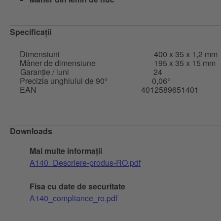
Specificații
Dimensiuni
400 x 35 x 1,2 mm
Mâner de dimensiune
195 x 35 x 15 mm
Garanție / luni
24
Precizia unghiului de 90°
0,06°
EAN
4012589651401
Downloads
Mai multe informații
A140_Descriere-produs-RO.pdf
Fisa cu date de securitate
A140_compliance_ro.pdf