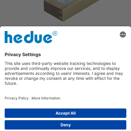
Braț cu profil de alamă pe latura
interioară
Stabilitate datorată celor 4 nituri de
precizie din alamă
imprima
|
despre noi
|
Protejarea datelor