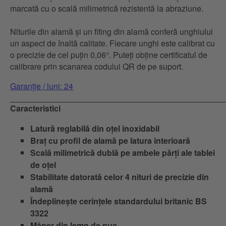
marcată cu o scală milimetrică rezistentă la abraziune.
Niturile din alamă și un fiting din alamă conferă unghiului
un aspect de înaltă calitate. Fiecare unghi este calibrat cu
o precizie de cel puțin 0,06°. Puteți obține certificatul de
calibrare prin scanarea codului QR de pe suport.
Garanție / luni: 24
Caracteristici
Latură reglabilă din oțel inoxidabil
Braț cu profil de alamă pe latura interioară
Scală milimetrică dublă pe ambele părți ale tablei
de oțel
Stabilitate datorată celor 4 nituri de precizie din
alamă
Îndeplinește cerințele standardului britanic BS
3322
Mâner din lemn de nuc